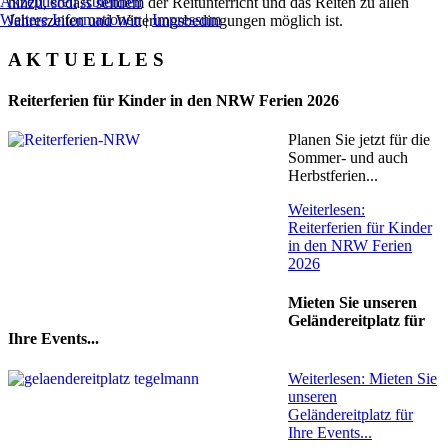
Akzeptieren
Ablehnen
hinzu, sodass seitdem der Reitunterricht und das Reiten zu allen
Weitere Informationen
|
Impressum
Jahreszeiten und Witterungsbedingungen möglich ist.
A K T U E L L E S
Reiterferien für Kinder in den NRW Ferien 2026
Planen Sie jetzt für die
Sommer- und auch
Herbstferien...
Weiterlesen:
Reiterferien für Kinder
in den NRW Ferien
2026
Mieten Sie unseren
Geländereitplatz für
Ihre Events...
Weiterlesen: Mieten Sie
unseren
Geländereitplatz für
Ihre Events...