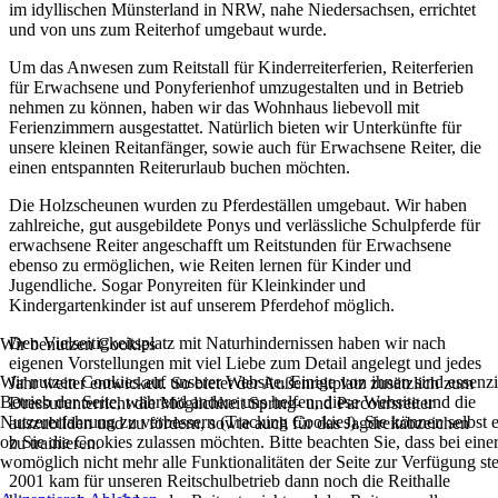
im idyllischen Münsterland in NRW, nahe Niedersachsen, errichtet
und von uns zum Reiterhof umgebaut wurde.
Um das Anwesen zum Reitstall für Kinderreiterferien, Reiterferien
für Erwachsene und Ponyferienhof umzugestalten und in Betrieb
nehmen zu können, haben wir das Wohnhaus liebevoll mit
Ferienzimmern ausgestattet. Natürlich bieten wir Unterkünfte für
unsere kleinen Reitanfänger, sowie auch für Erwachsene Reiter, die
einen entspannten Reiterurlaub buchen möchten.
Die Holzscheunen wurden zu Pferdeställen umgebaut. Wir haben
zahlreiche, gut ausgebildete Ponys und verlässliche Schulpferde für
erwachsene Reiter angeschafft um Reitstunden für Erwachsene
ebenso zu ermöglichen, wie Reiten lernen für Kinder und
Jugendliche. Sogar Ponyreiten für Kleinkinder und
Kindergartenkinder ist auf unserem Pferdehof möglich.
Den Vielseitigkeitsplatz mit Naturhindernissen haben wir nach
Wir benutzen Cookies
eigenen Vorstellungen mit viel Liebe zum Detail angelegt und jedes
Wir nutzen Cookies auf unserer Website. Einige von ihnen sind essenzie
Jahr weiter entwickelt. So bietet der Außenreitplatz zusätzlich zum
Betrieb der Seite, während andere uns helfen, diese Website und die
Dressurunterricht die Möglichkeit Spring- und Parcoursreiter
Nutzererfahrung zu verbessern (Tracking Cookies). Sie können selbst 
auszubilden und zu fördern, sowie auch für das Jagdreitabzeichen
ob Sie die Cookies zulassen möchten. Bitte beachten Sie, dass bei ein
zu trainieren.
womöglich nicht mehr alle Funktionalitäten der Seite zur Verfügung st
2001 kam für unseren Reitschulbetrieb dann noch die Reithalle