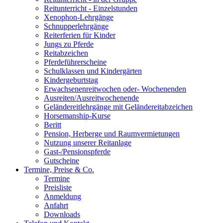
Reitunterricht - Einzelstunden
Xenophon-Lehrgänge
Schnupperlehrgänge
Reiterferien für Kinder
Jungs zu Pferde
Reitabzeichen
Pferdeführerscheine
Schulklassen und Kindergärten
Kindergeburtstag
Erwachsenenreitwochen oder- Wochenenden
Ausreiten/Ausreitwochenende
Geländereitlehrgänge mit Geländereitabzeichen
Horsemanship-Kurse
Beritt
Pension, Herberge und Raumvermietungen
Nutzung unserer Reitanlage
Gast-/Pensionspferde
Gutscheine
Termine, Preise & Co.
Termine
Preisliste
Anmeldung
Anfahrt
Downloads