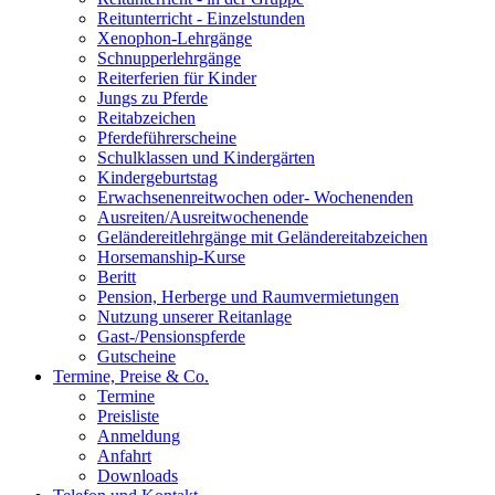
Reitunterricht - Einzelstunden
Xenophon-Lehrgänge
Schnupperlehrgänge
Reiterferien für Kinder
Jungs zu Pferde
Reitabzeichen
Pferdeführerscheine
Schulklassen und Kindergärten
Kindergeburtstag
Erwachsenenreitwochen oder- Wochenenden
Ausreiten/Ausreitwochenende
Geländereitlehrgänge mit Geländereitabzeichen
Horsemanship-Kurse
Beritt
Pension, Herberge und Raumvermietungen
Nutzung unserer Reitanlage
Gast-/Pensionspferde
Gutscheine
Termine, Preise & Co.
Termine
Preisliste
Anmeldung
Anfahrt
Downloads