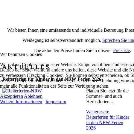
Wir bieten Ihnen eine umfassende und individuelle Betreuung Ihres
Weidegang ist selbstverständlich möglich.
Sprechen Sie uns
Die aktuellen Preise finden Sie in unserer
Preisliste
.
Wir benutzen Cookies
Wir nutzen Cookies auf unserer Website. Einige von ihnen sind essenzie
A K T U E L L E S
Betrieb der Seite, während andere uns helfen, diese Website und die N
zu verbessern (Tracking Cookies). Sie können selbst entscheiden, ob S
Reiterferien für Kinder in den NRW Ferien 2026
zulassen möchten. Bitte beachten Sie, dass bei einer Ablehnung womög
mehr alle Funktionalitäten der Seite zur Verfügung stehen.
Planen Sie jetzt für die
Akzeptieren
Ablehnen
Sommer- und auch
Weitere Informationen
|
Impressum
Herbstferien...
Weiterlesen:
Reiterferien für Kinder
in den NRW Ferien
2026