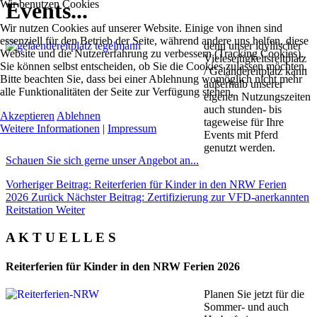
Wir benutzen Cookies
Events...
Wir nutzen Cookies auf unserer Website. Einige von ihnen sind
essenziell für den Betrieb der Seite, während andere uns helfen, diese
denn unser idyllischer
Website und die Nutzererfahrung zu verbessern (Tracking Cookies).
Vieleseitigkeitsreitplatz
Sie können selbst entscheiden, ob Sie die Cookies zulassen möchten.
/ Geländereitplatz kann
Bitte beachten Sie, dass bei einer Ablehnung womöglich nicht mehr
außerhalb unserer
alle Funktionalitäten der Seite zur Verfügung stehen.
eigenen Nutzungszeiten
auch stunden- bis
Akzeptieren
Ablehnen
tageweise für Ihre
Weitere Informationen
|
Impressum
Events mit Pferd
genutzt werden.
Schauen Sie sich gerne unser Angebot an...
Vorheriger Beitrag: Reiterferien für Kinder in den NRW Ferien
2026
Zurück
Nächster Beitrag: Zertifizierung zur VFD-anerkannten
Reitstation
Weiter
A K T U E L L E S
Reiterferien für Kinder in den NRW Ferien 2026
Planen Sie jetzt für die
Sommer- und auch