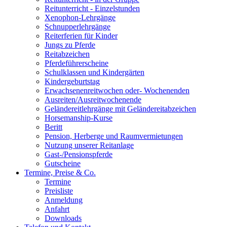
Reitunterricht - Einzelstunden
Xenophon-Lehrgänge
Schnupperlehrgänge
Reiterferien für Kinder
Jungs zu Pferde
Reitabzeichen
Pferdeführerscheine
Schulklassen und Kindergärten
Kindergeburtstag
Erwachsenenreitwochen oder- Wochenenden
Ausreiten/Ausreitwochenende
Geländereitlehrgänge mit Geländereitabzeichen
Horsemanship-Kurse
Beritt
Pension, Herberge und Raumvermietungen
Nutzung unserer Reitanlage
Gast-/Pensionspferde
Gutscheine
Termine, Preise & Co.
Termine
Preisliste
Anmeldung
Anfahrt
Downloads