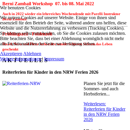
Berni Zambail Workshop 07. bis 08. Mai 2022
Wir benutzen Cookies
Auch in 2022 wieder ein lehrreiches Wochendende mit Parelli Instruktor
Wir nutzen Cookies auf unserer Website. Einige von ihnen sind
Berni Zambail
essenziell für den Betrieb der Seite, während andere uns helfen, diese
Website und die Nutzererfahrung zu verbessern (Tracking Cookies).
Sie können selbst entscheiden, ob Sie die Cookies zulassen möchten.
Frühlingszeit - Fohlenzeit
Bitte beachten Sie, dass bei einer Ablehnung womöglich nicht mehr
alle Funktionalitäten der Seite zur Verfügung stehen.
Hazel, Nora und Fleur haben dre wunderschönen Söhnen das Leben
geschenkt
Akzeptieren
Ablehnen
Weitere Informationen
|
Impressum
A K T U E L L E S
Reiterferien für Kinder in den NRW Ferien 2026
Planen Sie jetzt für die
Sommer- und auch
Herbstferien...
Weiterlesen:
Reiterferien für Kinder
in den NRW Ferien
2026