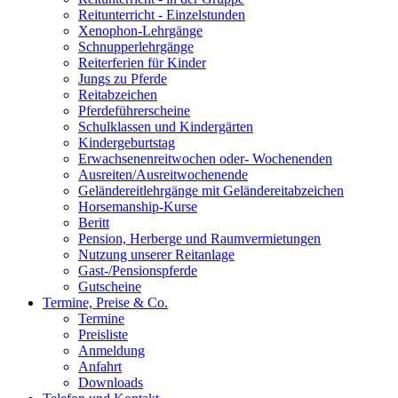
Reitunterricht - Einzelstunden
Xenophon-Lehrgänge
Schnupperlehrgänge
Reiterferien für Kinder
Jungs zu Pferde
Reitabzeichen
Pferdeführerscheine
Schulklassen und Kindergärten
Kindergeburtstag
Erwachsenenreitwochen oder- Wochenenden
Ausreiten/Ausreitwochenende
Geländereitlehrgänge mit Geländereitabzeichen
Horsemanship-Kurse
Beritt
Pension, Herberge und Raumvermietungen
Nutzung unserer Reitanlage
Gast-/Pensionspferde
Gutscheine
Termine, Preise & Co.
Termine
Preisliste
Anmeldung
Anfahrt
Downloads