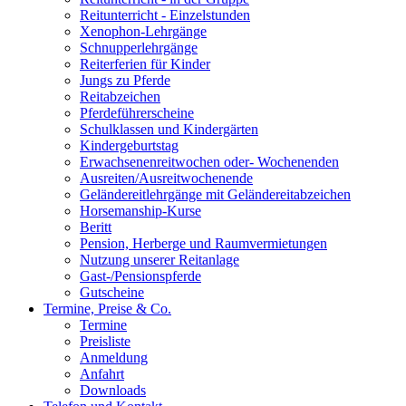
Reitunterricht - Einzelstunden
Xenophon-Lehrgänge
Schnupperlehrgänge
Reiterferien für Kinder
Jungs zu Pferde
Reitabzeichen
Pferdeführerscheine
Schulklassen und Kindergärten
Kindergeburtstag
Erwachsenenreitwochen oder- Wochenenden
Ausreiten/Ausreitwochenende
Geländereitlehrgänge mit Geländereitabzeichen
Horsemanship-Kurse
Beritt
Pension, Herberge und Raumvermietungen
Nutzung unserer Reitanlage
Gast-/Pensionspferde
Gutscheine
Termine, Preise & Co.
Termine
Preisliste
Anmeldung
Anfahrt
Downloads