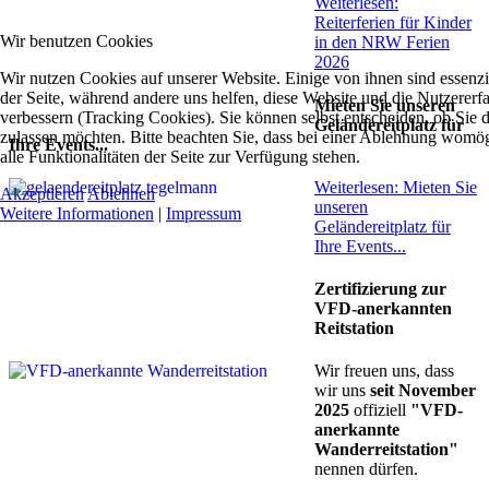
Weiterlesen:
Reiterferien für Kinder
Wir benutzen Cookies
in den NRW Ferien
2026
Wir nutzen Cookies auf unserer Website. Einige von ihnen sind essenzie
der Seite, während andere uns helfen, diese Website und die Nutzererf
Mieten Sie unseren
verbessern (Tracking Cookies). Sie können selbst entscheiden, ob Sie 
Geländereitplatz für
zulassen möchten. Bitte beachten Sie, dass bei einer Ablehnung womög
Ihre Events...
alle Funktionalitäten der Seite zur Verfügung stehen.
Weiterlesen: Mieten Sie
Akzeptieren
Ablehnen
unseren
Weitere Informationen
|
Impressum
Geländereitplatz für
Ihre Events...
Zertifizierung zur
VFD-anerkannten
Reitstation
Wir freuen uns, dass
wir uns
seit November
2025
offiziell
"VFD-
anerkannte
Wanderreitstation"
nennen dürfen.