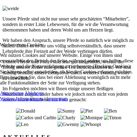
Unsere Pferde sind nicht nur unser sehr geschätzten “Mitarbeiter”,
sondern in erster Linie Lebewesen, für die wir die Verantwortung
übernommen haben und deren Wohl uns am Herzen liegt.
Wir haben den Anspruch, unsere Pferde so natürlich wie möglich zu
Wir benutzen Cookies
halten. Daher ist es für uns völlig selbstverständlich, dass unsere
Lehrpferde ihre Freizeit auf der Weide verbringen dürfen.
Wir nutzen Cookies auf unserer Website. Einige von ihnen sind
essenziell für den Betrieb der Seite, während andere uns helfen, diese
Unsere Pferde und Ponys sind sehr gut ausgebildet, worauf der
Website und die Nutzererfahrung zu verbessern (Tracking Cookies).
Erfolg unserer Reiter zum großen Teil zurückzuführen ist. Wir sind
Sie können selbst entscheiden, ob Sie die Cookies zulassen möchten.
ständig bemüht, unsere Lehrpferde durch weiteres Training weiter
Bitte beachten Sie, dass bei einer Ablehnung womöglich nicht mehr
zu entwickeln.
alle Funktionalitäten der Seite zur Verfügung stehen.
Im Folgenden möchten wir Ihnen einige unserer fleißigen
Akzeptieren
Ablehnen
Mitarbeiter zeigen, leider haben wir jedoch noch nicht von jedem
Weitere Informationen
|
Impressum
unserer tollen Mitarbeiter ein Foto gemacht: