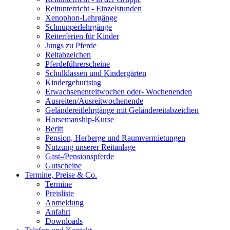
Reitunterricht - Einzelstunden
Xenophon-Lehrgänge
Schnupperlehrgänge
Reiterferien für Kinder
Jungs zu Pferde
Reitabzeichen
Pferdeführerscheine
Schulklassen und Kindergärten
Kindergeburtstag
Erwachsenenreitwochen oder- Wochenenden
Ausreiten/Ausreitwochenende
Geländereitlehrgänge mit Geländereitabzeichen
Horsemanship-Kurse
Beritt
Pension, Herberge und Raumvermietungen
Nutzung unserer Reitanlage
Gast-/Pensionspferde
Gutscheine
Termine, Preise & Co.
Termine
Preisliste
Anmeldung
Anfahrt
Downloads