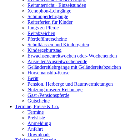
Reitunterricht - Einzelstunden
Xenophon-Lehrgänge
Schnupperlehrgänge
Reiterferien für Kinder
Jungs zu Pferde
Reitabzeichen
Pferdeführerscheine
Schulklassen und Kindergärten
Kindergeburtstag
Erwachsenenreitwochen oder- Wochenenden
Ausreiten/Ausreitwochenende
Geländereitlehrgänge mit Geländereitabzeichen
Horsemanship-Kurse
Beritt
Pension, Herberge und Raumvermietungen
Nutzung unserer Reitanlage
Gast-/Pensionspferde
Gutscheine
Termine, Preise & Co.
Termine
Preisliste
Anmeldung
Anfahrt
Downloads