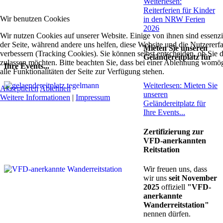
Weiterlesen:
Reiterferien für Kinder
Wir benutzen Cookies
in den NRW Ferien
2026
Wir nutzen Cookies auf unserer Website. Einige von ihnen sind essenzie
der Seite, während andere uns helfen, diese Website und die Nutzererf
Mieten Sie unseren
verbessern (Tracking Cookies). Sie können selbst entscheiden, ob Sie 
Geländereitplatz für
zulassen möchten. Bitte beachten Sie, dass bei einer Ablehnung womög
Ihre Events...
alle Funktionalitäten der Seite zur Verfügung stehen.
Weiterlesen: Mieten Sie
Akzeptieren
Ablehnen
unseren
Weitere Informationen
|
Impressum
Geländereitplatz für
Ihre Events...
Zertifizierung zur
VFD-anerkannten
Reitstation
Wir freuen uns, dass
wir uns
seit November
2025
offiziell
"VFD-
anerkannte
Wanderreitstation"
nennen dürfen.