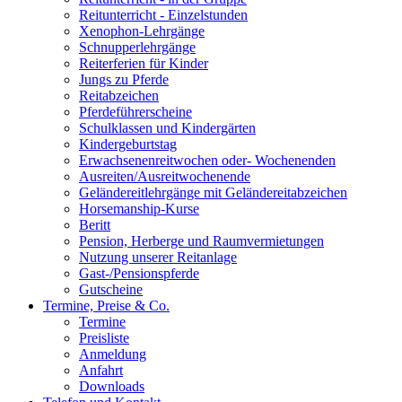
Reitunterricht - Einzelstunden
Xenophon-Lehrgänge
Schnupperlehrgänge
Reiterferien für Kinder
Jungs zu Pferde
Reitabzeichen
Pferdeführerscheine
Schulklassen und Kindergärten
Kindergeburtstag
Erwachsenenreitwochen oder- Wochenenden
Ausreiten/Ausreitwochenende
Geländereitlehrgänge mit Geländereitabzeichen
Horsemanship-Kurse
Beritt
Pension, Herberge und Raumvermietungen
Nutzung unserer Reitanlage
Gast-/Pensionspferde
Gutscheine
Termine, Preise & Co.
Termine
Preisliste
Anmeldung
Anfahrt
Downloads