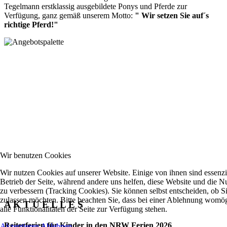
Tegelmann erstklassig ausgebildete Ponys und Pferde zur
Verfügung, ganz gemäß unserem Motto:
" Wir setzen Sie auf´s
richtige Pferd!"
Wir benutzen Cookies
Wir nutzen Cookies auf unserer Website. Einige von ihnen sind essenzie
Betrieb der Seite, während andere uns helfen, diese Website und die N
zu verbessern (Tracking Cookies). Sie können selbst entscheiden, ob S
zulassen möchten. Bitte beachten Sie, dass bei einer Ablehnung womög
A K T U E L L E S
alle Funktionalitäten der Seite zur Verfügung stehen.
Reiterferien für Kinder in den NRW Ferien 2026
Akzeptieren
Ablehnen