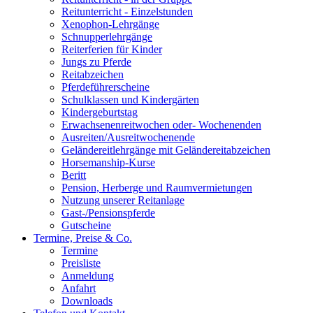
Reitunterricht - Einzelstunden
Xenophon-Lehrgänge
Schnupperlehrgänge
Reiterferien für Kinder
Jungs zu Pferde
Reitabzeichen
Pferdeführerscheine
Schulklassen und Kindergärten
Kindergeburtstag
Erwachsenenreitwochen oder- Wochenenden
Ausreiten/Ausreitwochenende
Geländereitlehrgänge mit Geländereitabzeichen
Horsemanship-Kurse
Beritt
Pension, Herberge und Raumvermietungen
Nutzung unserer Reitanlage
Gast-/Pensionspferde
Gutscheine
Termine, Preise & Co.
Termine
Preisliste
Anmeldung
Anfahrt
Downloads