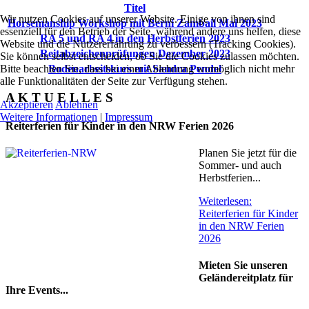
Titel
Wir nutzen Cookies auf unserer Website. Einige von ihnen sind
Horsemanship Workshop mit Berni Zambail Mai 2023
essenziell für den Betrieb der Seite, während andere uns helfen, diese
RA 5 und RA 4 in den Herbstferien 2023
Website und die Nutzererfahrung zu verbessern (Tracking Cookies).
Reitabzeichenprüfungen Dezember 2023
Sie können selbst entscheiden, ob Sie die Cookies zulassen möchten.
Bitte beachten Sie, dass bei einer Ablehnung womöglich nicht mehr
Bodenarbeitskurs mit Sandra Pendel
alle Funktionalitäten der Seite zur Verfügung stehen.
A K T U E L L E S
Akzeptieren
Ablehnen
Weitere Informationen
|
Impressum
Reiterferien für Kinder in den NRW Ferien 2026
Planen Sie jetzt für die
Sommer- und auch
Herbstferien...
Weiterlesen:
Reiterferien für Kinder
in den NRW Ferien
2026
Mieten Sie unseren
Geländereitplatz für
Ihre Events...