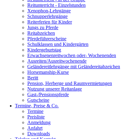
Reitunterricht - Einzelstunden
Xenophon-Lehrgänge
Schnupperlehrgänge
Reiterferien für Kinder
Jungs zu Pferde
Reitabzeichen
Pferdeführerscheine
Schulklassen und Kindergärten
Kindergeburtstag
Erwachsenenreitwochen oder- Wochenenden
Ausreiten/Ausreitwochenende
Geländereitlehrgänge mit Geländereitabzeichen
Horsemanship-Kurse
Beritt
Pension, Herberge und Raumvermietungen
Nutzung unserer Reitanlage
Gast-/Pensionspferde
Gutscheine
Termine, Preise & Co.
Termine
Preisliste
Anmeldung
Anfahrt
Downloads