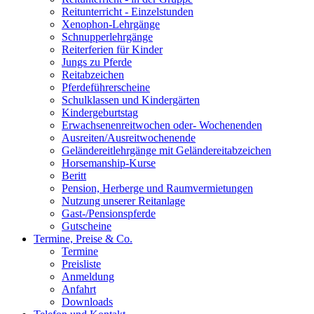
Reitunterricht - Einzelstunden
Xenophon-Lehrgänge
Schnupperlehrgänge
Reiterferien für Kinder
Jungs zu Pferde
Reitabzeichen
Pferdeführerscheine
Schulklassen und Kindergärten
Kindergeburtstag
Erwachsenenreitwochen oder- Wochenenden
Ausreiten/Ausreitwochenende
Geländereitlehrgänge mit Geländereitabzeichen
Horsemanship-Kurse
Beritt
Pension, Herberge und Raumvermietungen
Nutzung unserer Reitanlage
Gast-/Pensionspferde
Gutscheine
Termine, Preise & Co.
Termine
Preisliste
Anmeldung
Anfahrt
Downloads