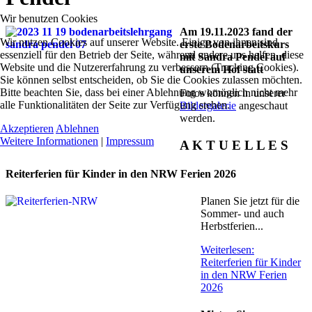
Wir benutzen Cookies
Am 19.11.2023 fand der
Wir nutzen Cookies auf unserer Website. Einige von ihnen sind
erste Bodenarbeitskurs
essenziell für den Betrieb der Seite, während andere uns helfen, diese
mit Sandra Pendel auf
Website und die Nutzererfahrung zu verbessern (Tracking Cookies).
unserem Hof statt
Sie können selbst entscheiden, ob Sie die Cookies zulassen möchten.
Bitte beachten Sie, dass bei einer Ablehnung womöglich nicht mehr
Fotos können in unserer
alle Funktionalitäten der Seite zur Verfügung stehen.
Bildergalerie
angeschaut
werden.
Akzeptieren
Ablehnen
Weitere Informationen
|
Impressum
A K T U E L L E S
Reiterferien für Kinder in den NRW Ferien 2026
Planen Sie jetzt für die
Sommer- und auch
Herbstferien...
Weiterlesen:
Reiterferien für Kinder
in den NRW Ferien
2026